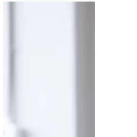
dos valores abaixo de 40 salários mínimos?