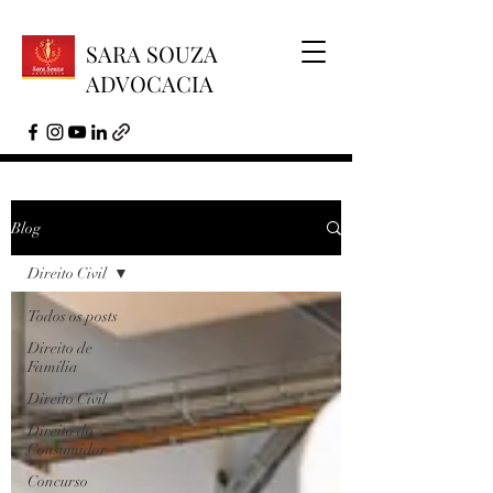
SARA SOUZA
ADVOCACIA
Blog
Direito Civil
Todos os posts
Direito de
Família
Direito Civil
Direito do
Consumidor
Concurso