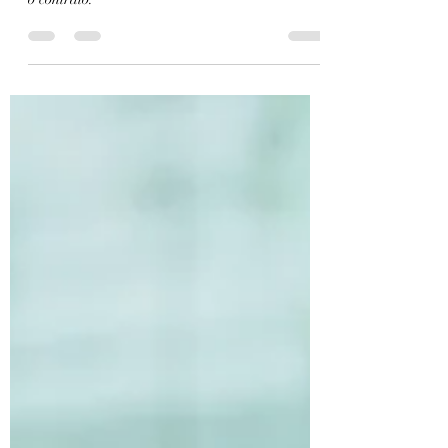
10 erros que você não pode
cometer ao firmar um
contrato
Compreender os principais erros que podem
prejudicar a negociação ou até mesmo invalidar
o contrato.