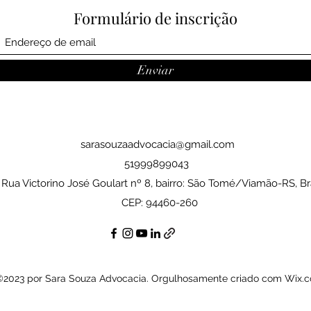
Formulário de inscrição
Enviar
sarasouzaadvocacia@gmail.com
51999899043
 Rua Victorino José Goulart nº 8, bairro: São Tomé/Viamão-RS, Bra
CEP: 94460-260
2023 por Sara Souza Advocacia. Orgulhosamente criado com Wix.