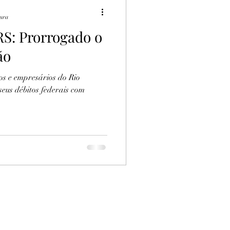
tura
S: Prorrogado o
ão
s e empresários do Rio
eus débitos federais com