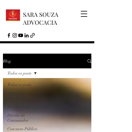
SARA SOUZA
ADVOCACIA
Blog
Todos os posts
Todos os posts
Direito de
Família
Direito Civil
Direito do
Consumidor
Concurso Público