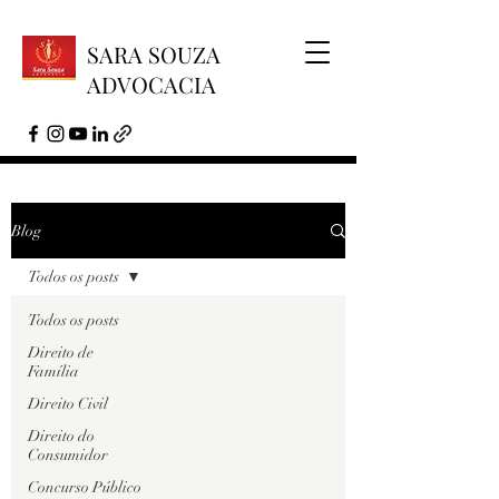
SARA SOUZA
ADVOCACIA
Blog
Todos os posts
Todos os posts
Direito de
Família
Direito Civil
Direito do
Consumidor
Concurso Público