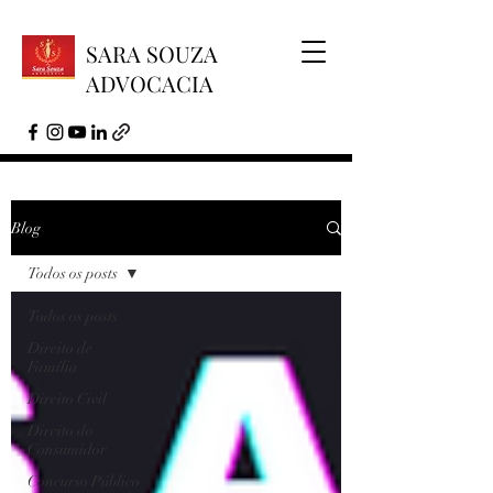
SARA SOUZA
ADVOCACIA
Blog
Todos os posts
Todos os posts
Direito de
Família
Direito Civil
Direito do
Consumidor
Concurso Público