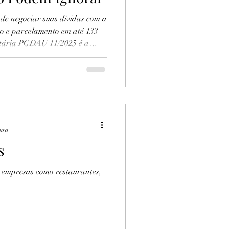
de negociar suas dívidas com a
o e parcelamento em até 133
utária PGDAU 11/2025 é a
larizar sua empresa e retomar
prazo vai só até 30/09/2025!
ora.
tura
s
 empresas como restaurantes,