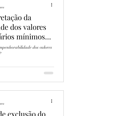
tura
retação da
de dos valores
lários mínimos
jurídicas?
mpenhorabilidade dos valores
?
tura
de exclusão do