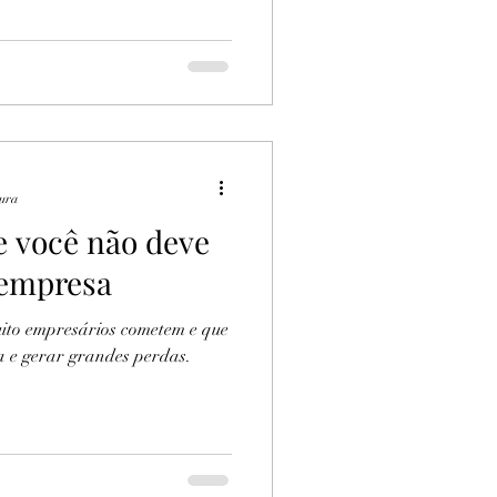
tura
ue você não deve
 empresa
uito empresários cometem e que
podem arruinar a sua empresa e gerar grandes perdas.