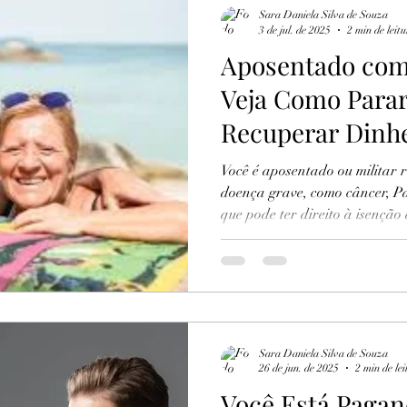
Sara Daniela Silva de Souza
3 de jul. de 2025
2 min de leit
Aposentado com
Veja Como Parar
Recuperar Dinhe
5 Anos
Você é aposentado ou militar
doença grave, como câncer, P
que pode ter direito à isençã
recuperar os valores pagos nos
brasileiros pagam impostos se
orientação. Descubra se você t
receber o que é seu por lei.
Sara Daniela Silva de Souza
26 de jun. de 2025
2 min de lei
Você Está Paga