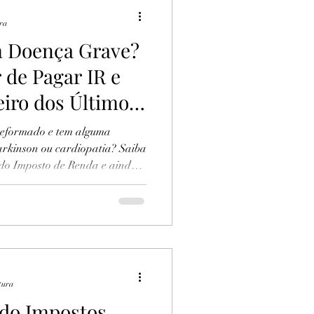
ura
 Doença Grave?
 de Pagar IR e
iro dos Últimos
 reformado e tem alguma
arkinson ou cardiopatia? Saiba
o do Imposto de Renda e ainda
 últimos 5 anos. Milhares de
m necessidade por falta de
em esse direito e não deixe de
tura
ndo Impostos