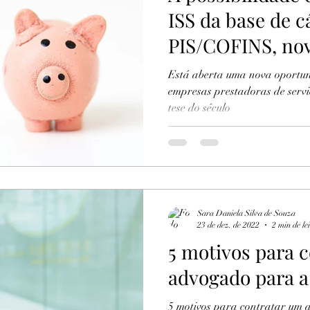
ISS da base de c
PIS/COFINS, nov
século?
Está aberta uma nova oportun
empresas prestadoras de servi
tese do século
Sara Daniela Silva de Souza
23 de dez. de 2022
2 min de le
5 motivos para 
advogado para a
5 motivos para contratar um