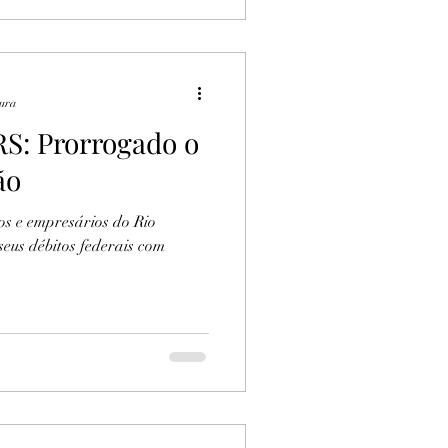
tura
S: Prorrogado o
ão
s e empresários do Rio
eus débitos federais com