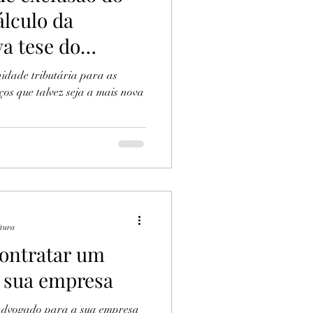
álculo da
a tese do
idade tributária para as
ços que talvez seja a mais nova
itura
contratar um
 sua empresa
 advogado para a sua empresa