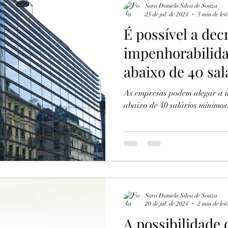
Sara Daniela Silva de Souza
25 de jul. de 2024
3 min de lei
É possível a dec
impenhorabilida
abaixo de 40 sa
para as pessoas 
As empresas podem alegar a i
abaixo de 40 salários mínimos
Sara Daniela Silva de Souza
20 de jul. de 2024
2 min de lei
A possibilidade 