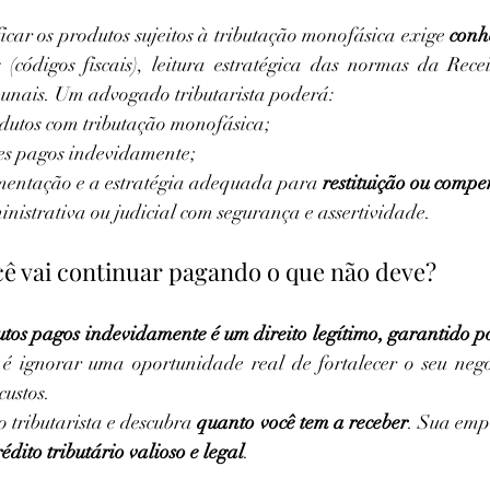
icar os produtos sujeitos à tributação monofásica exige 
conh
códigos fiscais), leitura estratégica das normas da Recei
ibunais. Um advogado tributarista poderá:
odutos com tributação monofásica;
res pagos indevidamente;
entação e a estratégia adequada para 
restituição ou comp
nistrativa ou judicial com segurança e assertividade.
cê vai continuar pagando o que não deve?
tos pagos indevidamente é um direito legítimo, garantido po
é ignorar uma oportunidade real de fortalecer o seu negó
custos.
tributarista e descubra 
quanto você tem a receber
. Sua empr
rédito tributário valioso e legal
.