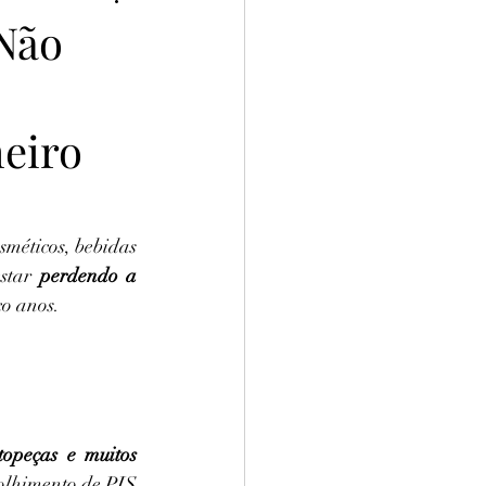
Não
eiro
méticos, bebidas 
star 
perdendo a 
co anos.
topeças e muitos 
colhimento de PIS 