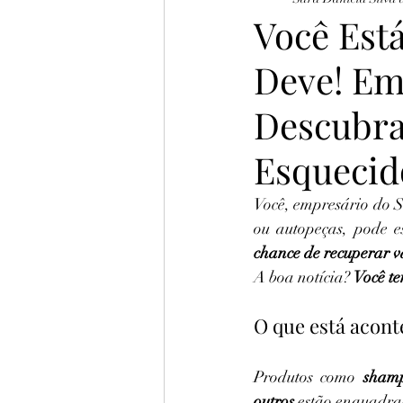
Direito Tributário
Você Est
Deve! Em
Descubr
Esquecid
Você, empresário do S
ou autopeças, pode 
chance de recuperar v
A boa notícia? 
Você te
O que está acon
Produtos como 
shamp
outros
 estão enquadra