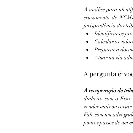
A análise para identif
cruzamento de NCMs (
jurisprudência dos tr
Identificar os pr
Calcular os valo
Preparar a docum
Atuar na via admi
A pergunta é: vo
A recuperação de tribu
dinheiro com o Fisco 
vender mais ou cortar 
Fale com um advogado 
poucos passos de um 
c