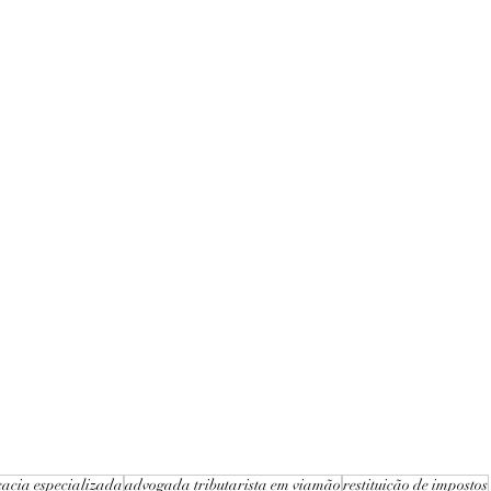
acia especializada
advogada tributarista em viamão
restituição de impostos