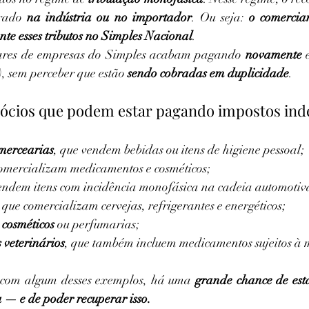
rado 
na indústria ou no importador
. Ou seja: 
o comercian
te esses tributos no Simples Nacional
.
ares de empresas do Simples acabam pagando 
novamente
 
, sem perceber que estão 
sendo cobradas em duplicidade
.
ócios que podem estar pagando impostos ind
mercearias
, que vendem bebidas ou itens de higiene pessoal;
comercializam medicamentos e cosméticos;
vendem itens com incidência monofásica na cadeia automotiv
, que comercializam cervejas, refrigerantes e energéticos;
 cosméticos
 ou perfumarias;
 veterinários
, que também incluem medicamentos sujeitos à 
u com algum desses exemplos, há uma 
grande chance de est
a — e de poder recuperar isso.