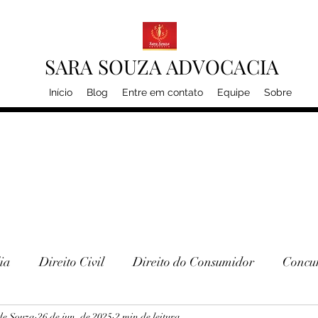
SARA SOUZA ADVOCACIA
Início
Blog
Entre em contato
Equipe
Sobre
ia
Direito Civil
Direito do Consumidor
Concur
de Souza
26 de jun. de 2025
2 min de leitura