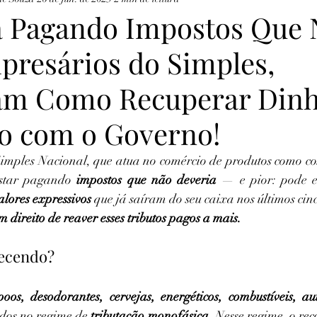
á Pagando Impostos Que 
presários do Simples,
am Como Recuperar Dinh
o com o Governo!
imples Nacional, que atua no comércio de produtos como cos
estar pagando 
impostos que não deveria
 — e pior: pode e
alores expressivos
 que já saíram do seu caixa nos últimos cin
m direito de reaver esses tributos pagos a mais.
tecendo?
oos, desodorantes, cervejas, energéticos, combustíveis, au
dos no regime de 
tributação monofásica
. Nesse regime, o re