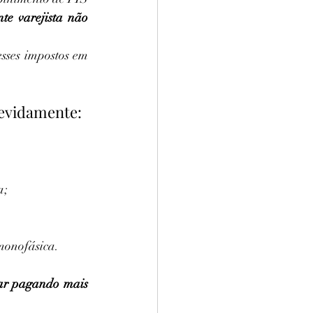
te varejista não 
esses impostos em 
evidamente:
a;
monofásica.
ar pagando mais 