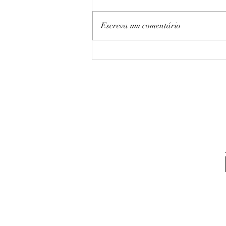
Escreva um comentário
5 erros fatais que você não
deve cometer na sua empresa