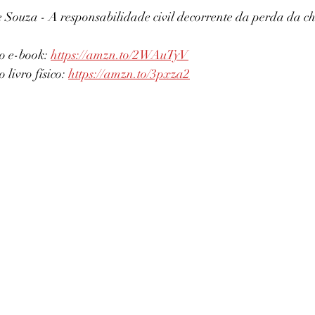
 Souza - A responsabilidade civil decorrente da perda da c
o e-book: 
https://amzn.to/2WAuTyV
livro físico: 
https://amzn.to/3pxza2