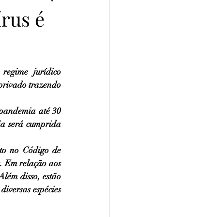
rus é
regime jurídico 
privado trazendo 
 pandemia até 30 
ia será cumprida 
to no Código de 
. Em relação aos 
lém disso, estão 
iversas espécies 