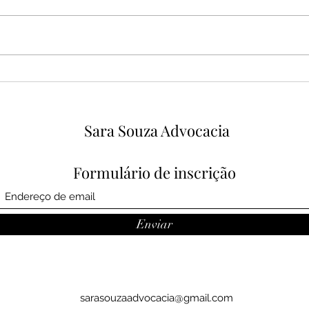
É possível a decretação da
10 e
impenhorabilidade dos
come
valores abaixo de 40 salários
cont
mínimos para as pessoas
Sara Souza Advocacia
jurídicas?
Formulário de inscrição
Enviar
sarasouzaadvocacia@gmail.com