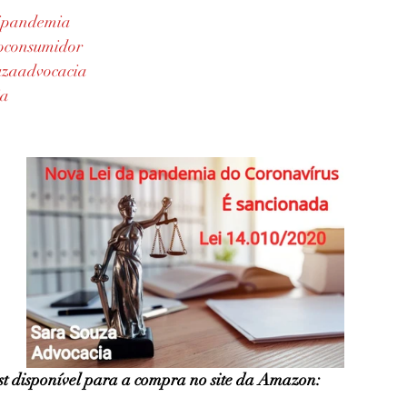
ipandemia
doconsumidor
uzaadvocacia
ia
st disponível para a compra no site da Amazon: