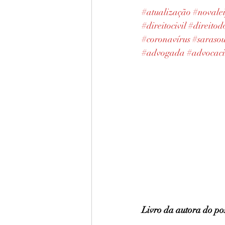
#atualização
#novale
#direitocivil
#direito
#coronavírus
#saraso
#advogada
#advocac
Livro da autora do po