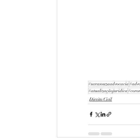
#sarasouzaadvocacia
#adv
#atualizaçãojuridica
#coro
Direito Civil