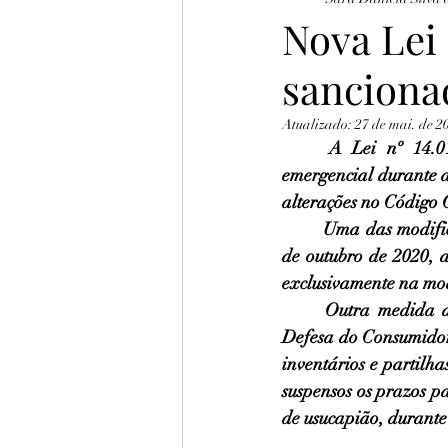
Direito Tributário
Nova Lei
sanciona
Atualizado:
27 de mai. de 2
A Lei nº 14.01
emergencial durante a
alterações no Código 
Uma das modific
de outubro de 2020, a
exclusivamente na mod
Outra medida d
Defesa do Consumidor 
inventários e partilha
suspensos os prazos pa
de usucapião, durante