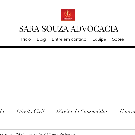
SARA SOUZA ADVOCACIA
Início
Blog
Entre em contato
Equipe
Sobre
ia
Direito Civil
Direito do Consumidor
Concur
de Souza
24 de jun. de 2020
1 min de leitura